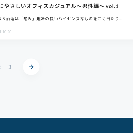
にやさしいオフィスカジュアル～男性編～ vol.1
のお洒落は「嗜み」趣味の良いハイセンスなものをごく当たり…
1.10.20
arrow_forward
2
3