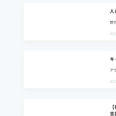
人
世
202
キ
ア
202
【
支