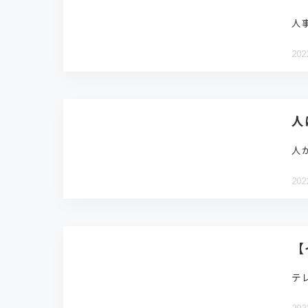
人
202
人
人
202
【
テ