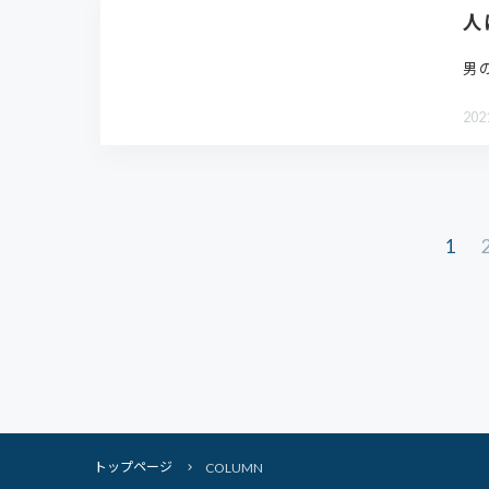
人
男
202
1
トップページ
COLUMN