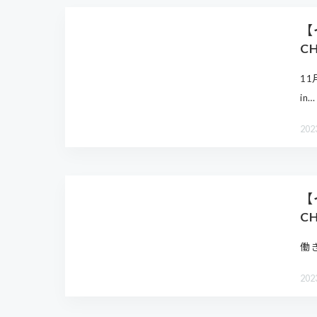
【
C
11
in…
202
【
C
働
202