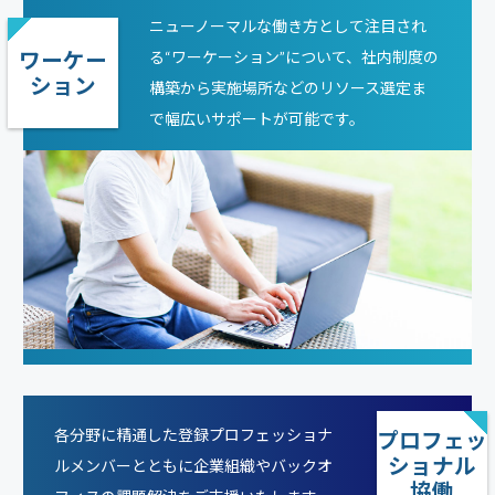
ニューノーマルな働き方として注目され
ワーケー
る“ワーケーション”について、社内制度の
ション
構築から実施場所などのリソース選定ま
で幅広いサポートが可能です。
各分野に精通した登録プロフェッショナ
プロフェッ
ショナル
ルメンバーとともに企業組織やバックオ
協働