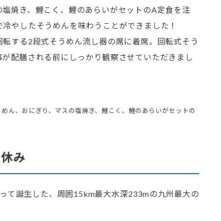
の塩焼き、鯉こく、鯉のあらいがセットのA定食を注
で冷やしたそうめんを味わうことができました！
回転する2段式そうめん流し器の席に着席。回転式そう
事が配膳される前にしっかり観察させていただきまし
そうめん、おにぎり、マスの塩焼き、鯉こく、鯉のあらいがセットの
一休み
よって誕生した、周囲15km最大水深233mの九州最大の