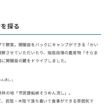
宿を探る
ブで散策。開聞岳をバックにキャンプができる「かい
視察させていただいたり、指宿自慢の農産物「そらま
目に開聞岳の麓をドライブしました。
めん流し」
発祥の地「市営唐船峡そうめん流し」。
て、岩陰・木陰で落ち着いて食事ができる雰囲気で